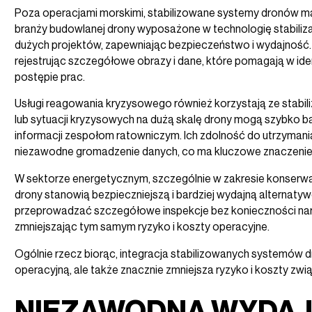
Poza operacjami morskimi, stabilizowane systemy dronów ma
branży budowlanej drony wyposażone w technologię stabiliz
dużych projektów, zapewniając bezpieczeństwo i wydajność
rejestrując szczegółowe obrazy i dane, które pomagają w ide
postępie prac.
Usługi reagowania kryzysowego również korzystają ze stab
lub sytuacji kryzysowych na dużą skalę drony mogą szybko b
informacji zespołom ratowniczym. Ich zdolność do utrzymani
niezawodne gromadzenie danych, co ma kluczowe znaczenie 
W sektorze energetycznym, szczególnie w zakresie konserwacji
drony stanowią bezpieczniejszą i bardziej wydajną alternaty
przeprowadzać szczegółowe inspekcje bez konieczności nar
zmniejszając tym samym ryzyko i koszty operacyjne.
Ogólnie rzecz biorąc, integracja stabilizowanych systemów 
operacyjną, ale także znacznie zmniejsza ryzyko i koszty zwi
NIEZAWODNA WYDAJ