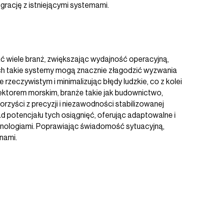
rację z istniejącymi systemami.
 wiele branż, zwiększając wydajność operacyjną,
ich takie systemy mogą znacznie złagodzić wyzwania
zeczywistym i minimalizując błędy ludzkie, co z kolei
ktorem morskim, branże takie jak budownictwo,
zyści z precyzji i niezawodności stabilizowanej
d potencjału tych osiągnięć, oferując adaptowalne i
echnologiami. Poprawiając świadomość sytuacyjną,
nami.