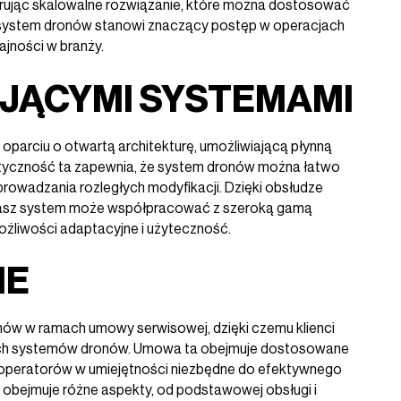
erując skalowalne rozwiązanie, które można dostosować
 system dronów stanowi znaczący postęp w operacjach
jności w branży.
EJĄCYMI SYSTEMAMI
parciu o otwartą architekturę, umożliwiającą płynną
astyczność ta zapewnia, że system dronów można łatwo
owadzania rozległych modyfikacji. Dzięki obsłudze
 nasz system może współpracować z szeroką gamą
żliwości adaptacyjne i użyteczność.
IE
nów w ramach umowy serwisowej, dzięki czemu klienci
nych systemów dronów. Umowa ta obejmuje dostosowane
operatorów w umiejętności niezbędne do efektywnego
 obejmuje różne aspekty, od podstawowej obsługi i