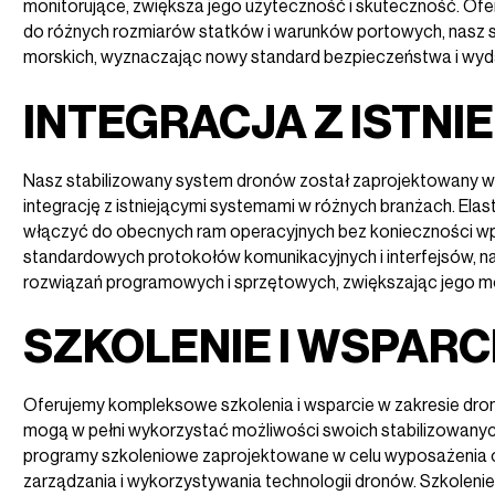
monitorujące, zwiększa jego użyteczność i skuteczność. Of
do różnych rozmiarów statków i warunków portowych, nasz
morskich, wyznaczając nowy standard bezpieczeństwa i wyda
INTEGRACJA Z ISTNI
Nasz stabilizowany system dronów został zaprojektowany w o
integrację z istniejącymi systemami w różnych branżach. El
włączyć do obecnych ram operacyjnych bez konieczności wpr
standardowych protokołów komunikacyjnych i interfejsów,
rozwiązań programowych i sprzętowych, zwiększając jego mo
SZKOLENIE I WSPARC
Oferujemy kompleksowe szkolenia i wsparcie w zakresie dro
mogą w pełni wykorzystać możliwości swoich stabilizowa
programy szkoleniowe zaprojektowane w celu wyposażenia 
zarządzania i wykorzystywania technologii dronów. Szkolenie