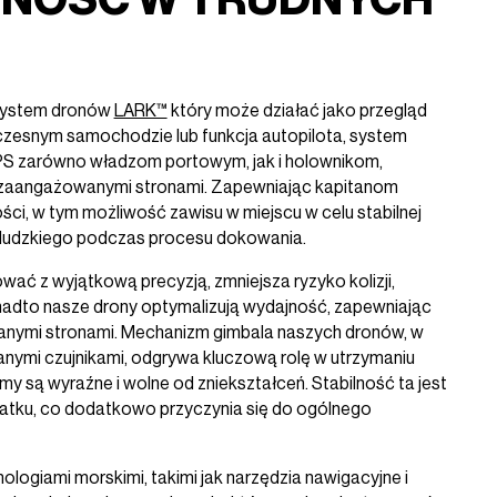
system dronów
LARK™
który może działać jako przegląd
czesnym samochodzie lub funkcja autopilota, system
PS zarówno władzom portowym, jak i holownikom,
 zaangażowanymi stronami. Zapewniając kapitanom
ści, w tym możliwość zawisu w miejscu w celu stabilnej
u ludzkiego podczas procesu dokowania.
ć z wyjątkową precyzją, zmniejsza ryzyko kolizji,
nadto nasze drony optymalizują wydajność, zapewniając
nymi stronami. Mechanizm gimbala naszych dronów, w
ymi czujnikami, odgrywa kluczową rolę w utrzymaniu
my są wyraźne i wolne od zniekształceń. Stabilność ta jest
atku, co dodatkowo przyczynia się do ogólnego
nologiami morskimi, takimi jak narzędzia nawigacyjne i