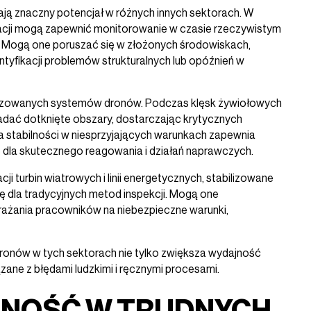
ją znaczny potencjał w różnych innych sektorach. W
acji mogą zapewnić monitorowanie w czasie rzeczywistym
. Mogą one poruszać się w złożonych środowiskach,
ntyfikacji problemów strukturalnych lub opóźnień w
ilizowanych systemów dronów. Podczas klęsk żywiołowych
adać dotknięte obszary, dostarczając krytycznych
a stabilności w niesprzyjających warunkach zapewnia
dla skutecznego reagowania i działań naprawczych.
 turbin wiatrowych i linii energetycznych, stabilizowane
wę dla tradycyjnych metod inspekcji. Mogą one
ażania pracowników na niebezpieczne warunki,
dronów w tych sektorach nie tylko zwiększa wydajność
ązane z błędami ludzkimi i ręcznymi procesami.
NOŚĆ W TRUDNYCH