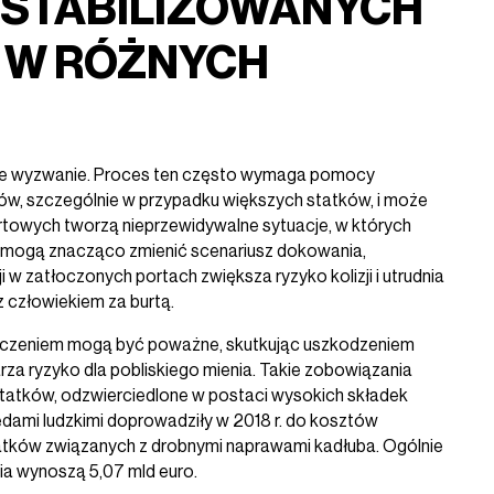
 STABILIZOWANYCH
 W RÓŻNYCH
e wyzwanie. Proces ten często wymaga pomocy
ków, szczególnie w przypadku większych statków, i może
rtowych tworzą nieprzewidywalne sytuacje, w których
ów mogą znacząco zmienić scenariusz dokowania,
w zatłoczonych portach zwiększa ryzyko kolizji i utrudnia
z człowiekiem za burtą.
oczeniem mogą być poważne, skutkując uszkodzeniem
arza ryzyko dla pobliskiego mienia. Takie zobowiązania
 statków, odzwierciedlone w postaci wysokich składek
ami ludzkimi doprowadziły w 2018 r. do kosztów
atków związanych z drobnymi naprawami kadłuba. Ogólnie
a wynoszą 5,07 mld euro.