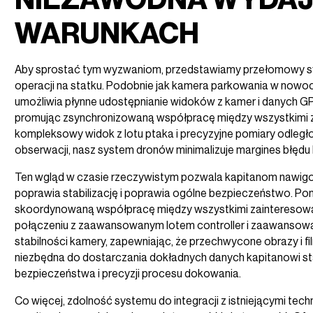
WARUNKACH
Aby sprostać tym wyzwaniom, przedstawiamy przełomowy 
operacji na statku. Podobnie jak kamera parkowania w nowo
umożliwia płynne udostępnianie widoków z kamer i danych G
promując zsynchronizowaną współpracę między wszystkimi
kompleksowy widok z lotu ptaka i precyzyjne pomiary odległo
obserwacji, nasz system dronów minimalizuje margines błęd
Ten wgląd w czasie rzeczywistym pozwala kapitanom nawigowa
poprawia stabilizację i poprawia ogólne bezpieczeństwo. Po
skoordynowaną współpracę między wszystkimi zainteresowa
połączeniu z zaawansowanym lotem controller i zaawansowan
stabilności kamery, zapewniając, że przechwycone obrazy i fil
niezbędna do dostarczania dokładnych danych kapitanowi st
bezpieczeństwa i precyzji procesu dokowania.
Co więcej, zdolność systemu do integracji z istniejącymi tech