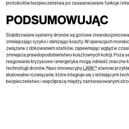
protokołów bezpieczeństwa po zaawansowane funkcje i integ
PODSUMOWUJĄC
Stabilizowane systemy dronów są gotowe zrewolucjonizować
zmniejszając ryzyko i obniżając koszty. W operacjach morsk
związane z dokowaniem statków, zapewniając wgląd w czasie r
zmniejsza prawdopodobieństwo kosztownych kolizji. Poza se
reagowanie kryzysowe i energetyka mogą odnieść znaczne kor
technologii dronów. Nasz innowacyjny
LARK™
stanowi przykła
skalowalne rozwiązanie, które integruje się z istniejącymi t
bezpieczeństwo i współpracę między zainteresowanymi stro