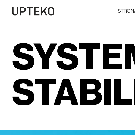
STRON
SYSTE
STABI