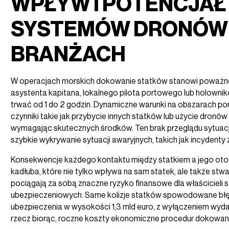
WPŁYW I POTENCJAŁ
SYSTEMÓW DRONÓW
BRANŻACH
W operacjach morskich dokowanie statków stanowi poważn
asystenta kapitana, lokalnego pilota portowego lub holowni
trwać od 1 do 2 godzin. Dynamiczne warunki na obszarach po
czynniki takie jak przybycie innych statków lub użycie dron
wymagając skutecznych środków. Ten brak przeglądu sytuacji 
szybkie wykrywanie sytuacji awaryjnych, takich jak incydenty 
Konsekwencje każdego kontaktu między statkiem a jego ot
kadłuba, które nie tylko wpływa na sam statek, ale także stw
pociągają za sobą znaczne ryzyko finansowe dla właścicieli
ubezpieczeniowych. Same kolizje statków spowodowane błęd
ubezpieczenia w wysokości 1,3 mld euro, z wyłączeniem wyd
rzecz biorąc, roczne koszty ekonomiczne procedur dokowani